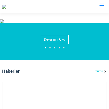
Eskişehir
Alpu
Mihalgazi
Devamını Oku
Beylikova
Mihalıççık
Çifteler
Sarıcakaya
Günyüzü
Seyitgazi
Han
Sivrihisar
Haberler
Tümü
İnönü
Odunpazarı
Mahmudiye
Tepebaşı