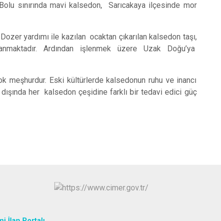
Sivrihisar
 Bolu sınırında mavi kalsedon, Sarıcakaya ilçesinde mor
Odunpazarı
Tepebaşı
Dozer yardımı ile kazılan ocaktan çıkarılan kalsedon taşı,
rlanmaktadır. Ardından işlenmek üzere Uzak Doğu’ya
çok meşhurdur. Eski kültürlerde kalsedonun ruhu ve inancı
n dışında her kalsedon çeşidine farklı bir tedavi edici güç
i İlan Portalı