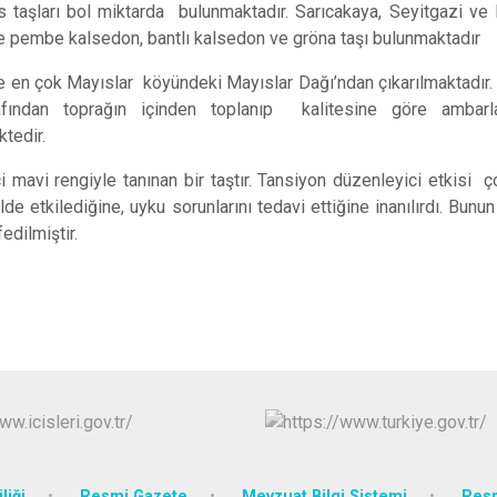
Han
s taşları bol miktarda bulunmaktadır. Sarıcakaya, Seyitgazi ve
e pembe kalsedon, bantlı kalsedon ve gröna taşı bulunmaktadır
İnönü
Mahmudiye
e en çok Mayıslar köyündeki Mayıslar Dağı’ndan çıkarılmaktadır. 
arafından toprağın içinden toplanıp kalitesine göre amba
tedir.
i mavi rengiyle tanınan bir taştır. Tansiyon düzenleyici etkisi 
lde etkilediğine, uyku sorunlarını tedavi ettiğine inanılırdı. Bunu
edilmiştir.
liği
Resmi Gazete
Mevzuat Bilgi Sistemi
Resm