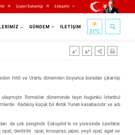
let
İçişleri Bakanlığı
Eskişehir
LERİMİZ
GÜNDEM
İLETİŞİM
31
°C
edon Hitit ve Urartu dönemleri boyunca buradan çıkarılıp
Mihalgazi
ulaşmıştır. Romalılar döneminde taşın bugünkü İstanbul
emlerde Kadıköy küçük bir Antik Yunan kasabasıdır ve adı
Mihalıççık
Sarıcakaya
dan da çok zengindir. Eskişehir’in ve yöresinde özellikle
Seyitgazi
al, dentiritli opal, krisopras, japer, yeşil opal, agat ve