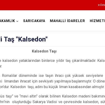
e-Dev
AKAMLIK
SARICAKAYA
MAHALLİ İDARELER
HİZMET
Eskişehir
i Taş "Kalsedon"
sedon Taşı
e kalsedon yataklarından binlerce yıldır taş çıkarılmaktadır.
Kals
r.
Alpu
 Romalılar döneminde ise taşın ihracı çok yüksek seviyelere 
i limandan ihracat için sevkiyatı yapılmaya başlanmıştır. O dön
Beylikova
n’dur. Kalsedon taşı, adını bu küçük liman kasabasından almıştır.
Çifteler
süs taşı” ve “mavi altın” olarak bilinen Kalsedon madeni bakımın
Günyüzü
ri’nin oluşturduğu Sakarya Vadisi ve çevresinde kalsedon, süt op