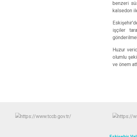
benzeri sü
kalsedon il
Eskişehir’d
işçiler t
gönderilmek
Huzur veric
olumlu şeki
ve önem atf
Eskişehir Vali