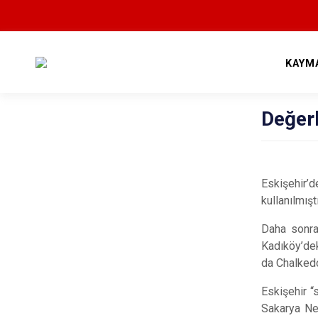
KAYM
Değerl
Kal
Eskişehir’d
kullanılmıştı
Daha sonra
Kadıköy’dek
da Chalkedo
Eskişehir “
Sakarya Neh