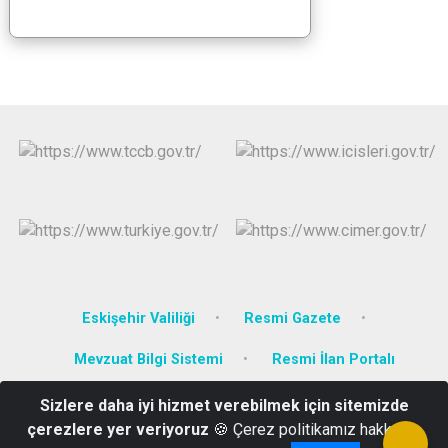
Eskişehir Valiliği
Resmi Gazete
Mevzuat Bilgi Sistemi
Resmi İlan Portalı
Sizlere daha iyi hizmet verebilmek için sitemizde
Yeni Mahalle Hürriyet Caddesi No:100 Sarıcakaya/ESKİŞEHİR
çerezlere yer veriyoruz
🍪 Çerez politikamız hakkında
(0222) 661 20 02