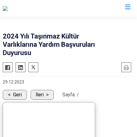
Eskişehir
2024 Yılı Taşınmaz Kültür
Varlıklarına Yardım Başvuruları
Alpu
Mihalgazi
Duyurusu
Beylikova
Mihalıççık
Çifteler
Sarıcakaya
Günyüzü
Seyitgazi
29.12.2023
Han
Sivrihisar
Geri
İleri
Sayfa:
/
İnönü
Odunpazarı
Mahmudiye
Tepebaşı