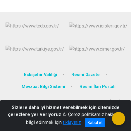
Eskişehir Valiliği
Resmi Gazete
Mevzuat Bilgi Sistemi
Resmi İlan Portalı
Yeni Mahalle Hürriyet Caddesi No:100 Sarıcakaya/ESKİŞEHİR
Sizlere daha iyi hizmet verebilmek için sitemizde
(0222) 661 20 02
çerezlere yer veriyoruz
🍪 Çerez politikamız hakkında
bilgi edinmek için
tıklayınız
Kabul et