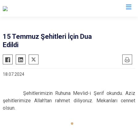
Eskişehir
15 Temmuz Şehitleri İçin Dua
Edildi
Alpu
Mihalgazi
Beylikova
Mihalıççık
Çifteler
Sarıcakaya
18.07.2024
Günyüzü
Seyitgazi
Han
Sivrihisar
Şehitlerimizin Ruhuna Mevlid-i Şerif okundu. Aziz
İnönü
Odunpazarı
şehitlerimize Allah’tan rahmet diliyoruz. Mekanları cennet
Mahmudiye
Tepebaşı
olsun.